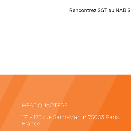
Rencontrez SGT au NAB S
HEADQUARTERS
171 - 173 rue Saint-Martin 75003 Paris,
France