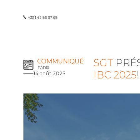
+33 1 42 86 67 68
SGT
PRÉ
COMMUNIQUÉ
PARIS
IBC 2025
!
14 août 2025