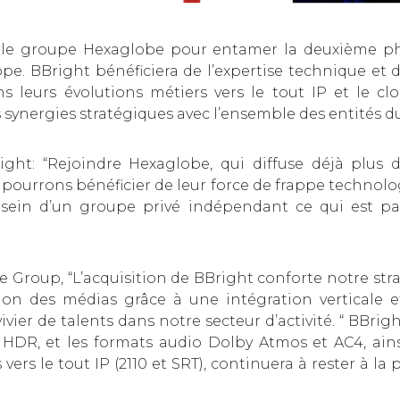
re le groupe Hexaglobe pour entamer la deuxième p
e. BBright bénéficiera de l’expertise technique et d
 leurs évolutions métiers vers le tout IP et le cl
s synergies stratégiques avec l’ensemble des entités
ght: “Rejoindre Hexaglobe, qui diffuse déjà plus d
ourrons bénéficier de leur force de frappe technolog
 sein d’un groupe privé indépendant ce qui est p
Group, “L’acquisition de BBright conforte notre stra
ion des médias grâce à une intégration verticale et
ier de talents dans notre secteur d’activité. “ BBrig
e HDR, et les formats audio Dolby Atmos et AC4, a
rs le tout IP (2110 et SRT), continuera à rester à la p