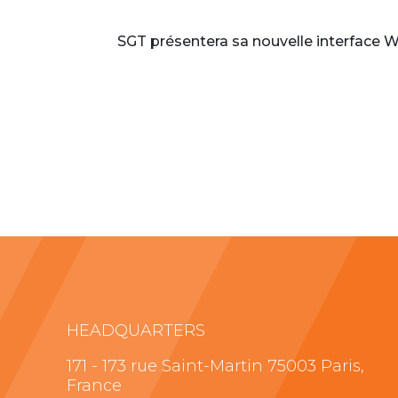
SGT présentera sa nouvelle interface 
HEADQUARTERS
171 - 173 rue Saint-Martin 75003 Paris,
France